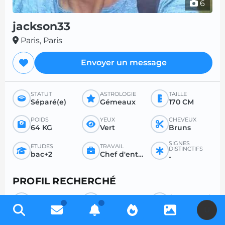
6
jackson33
Paris, Paris
Envoyer un message
STATUT
ASTROLOGIE
TAILLE
Séparé(e)
Gémeaux
170 CM
POIDS
YEUX
CHEVEUX
64 KG
Vert
Bruns
SIGNES
ÉTUDES
TRAVAIL
DISTINCTIFS
bac+2
Chef d'entreprise
-
PROFIL RECHERCHÉ
RECHERCHE
POUR
ÂGE SOUHAITÉ
Femme
Sexe
-
U
RAPPORT