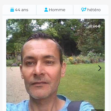
44
ans
Homme
hétéro