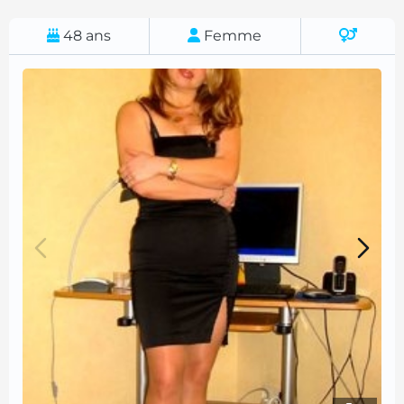
48
ans
Femme