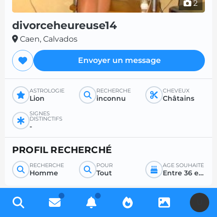
2
divorceheureuse14
Caen, Calvados
Envoyer un message
ASTROLOGIE
RECHERCHE
CHEVEUX
Lion
inconnu
Châtains
SIGNES
DISTINCTIFS
-
PROFIL RECHERCHÉ
RECHERCHE
POUR
ÂGE SOUHAITÉ
Homme
Tout
Entre 36 et 99
U
Inscrivez-vous gratuitement pour accéder à des