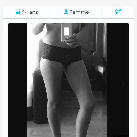
44
ans
Femme