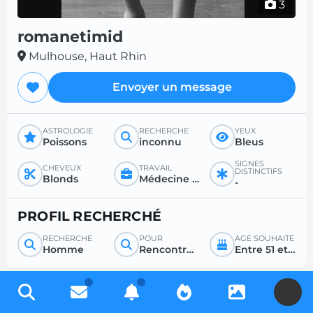
3
romanetimid
Mulhouse, Haut Rhin
Envoyer un message
ASTROLOGIE
RECHERCHE
YEUX
Poissons
inconnu
Bleus
SIGNES
CHEVEUX
TRAVAIL
DISTINCTIFS
Blonds
Médecine générale ou spécialisée
-
PROFIL RECHERCHÉ
RECHERCHE
POUR
ÂGE SOUHAITÉ
Homme
Rencontre sérieuse
Entre 51 et 99
U
Inscrivez-vous gratuitement pour accéder à des