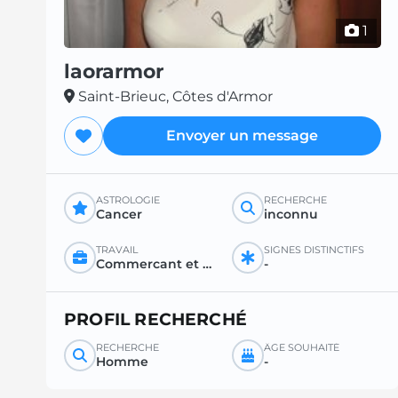
1
laorarmor
Saint-Brieuc, Côtes d'Armor
Envoyer un message
ASTROLOGIE
RECHERCHE
Cancer
inconnu
TRAVAIL
SIGNES DISTINCTIFS
Commercant et assimilé
-
PROFIL RECHERCHÉ
RECHERCHE
ÂGE SOUHAITÉ
Homme
-