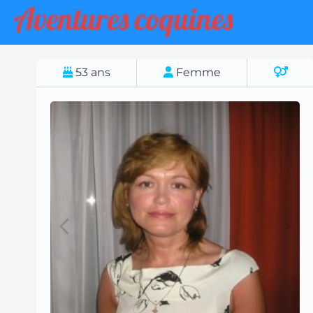
53
ans
Femme