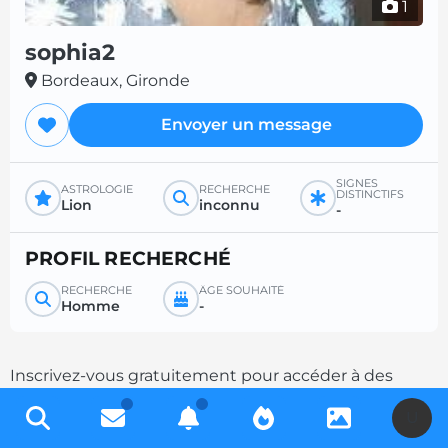
1
sophia2
Bordeaux, Gironde
Envoyer un message
SIGNES
ASTROLOGIE
RECHERCHE
DISTINCTIFS
Lion
inconnu
-
PROFIL RECHERCHÉ
RECHERCHE
ÂGE SOUHAITÉ
Homme
-
Inscrivez-vous gratuitement pour accéder à des
milliers de profils et multipliez les chances de
U
contacts en complétant votre description.