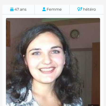
47
ans
Femme
hétéro