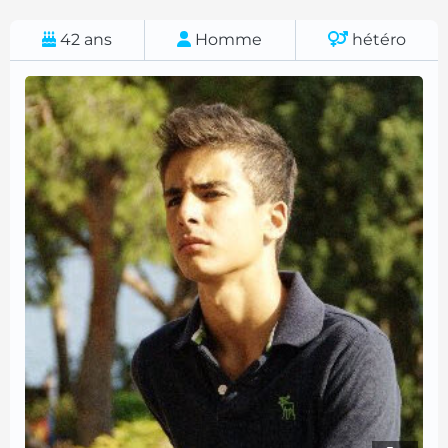
42
ans
Homme
hétéro