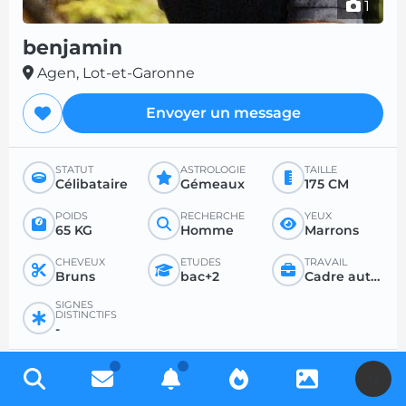
1
benjamin
Agen, Lot-et-Garonne
Envoyer un message
STATUT
ASTROLOGIE
TAILLE
Célibataire
Gémeaux
175 CM
POIDS
RECHERCHE
YEUX
65 KG
Homme
Marrons
CHEVEUX
ÉTUDES
TRAVAIL
Bruns
bac+2
Cadre autre secteur
SIGNES
DISTINCTIFS
-
PROFIL RECHERCHÉ
U
RECHERCHE
POUR
ÂGE SOUHAITÉ