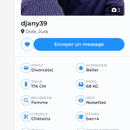
3
djany39
Dole, Jura
Envoyer un message
STATUT
ASTROLOGIE
Divorcé(e)
Bélier
TAILLE
POIDS
176 CM
68 KG
RECHERCHE
YEUX
Femme
Noisettes
CHEVEUX
ÉTUDES
Châtains
bac+4