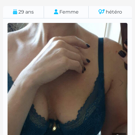
29
ans
Femme
hétéro