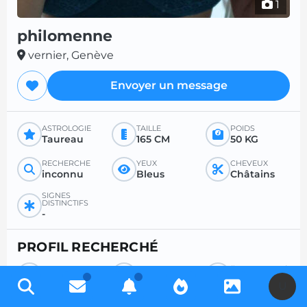
1
philomenne
vernier, Genève
Envoyer un message
ASTROLOGIE
TAILLE
POIDS
Taureau
165 CM
50 KG
RECHERCHE
YEUX
CHEVEUX
inconnu
Bleus
Châtains
SIGNES
DISTINCTIFS
-
PROFIL RECHERCHÉ
RECHERCHE
POUR
ÂGE SOUHAITÉ
Homme
Tout
-
U