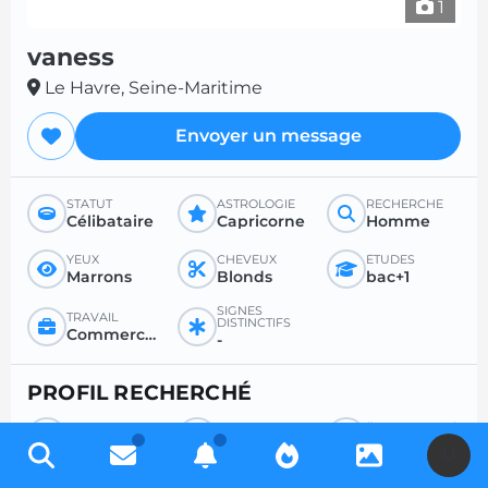
1
vaness
Le Havre, Seine-Maritime
Envoyer un message
STATUT
ASTROLOGIE
RECHERCHE
Célibataire
Capricorne
Homme
YEUX
CHEVEUX
ÉTUDES
Marrons
Blonds
bac+1
SIGNES
TRAVAIL
DISTINCTIFS
Commercant et assimilé
-
PROFIL RECHERCHÉ
RECHERCHE
POUR
ÂGE SOUHAITÉ
Homme
Rencontre sérieuse
-
U