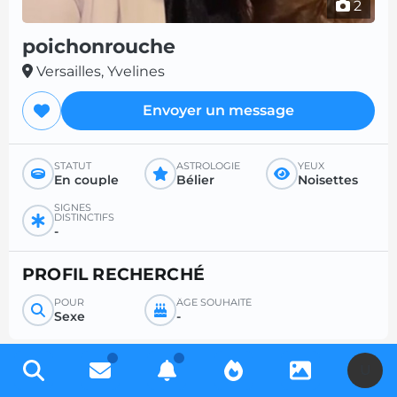
2
poichonrouche
Versailles, Yvelines
Envoyer un message
STATUT
ASTROLOGIE
YEUX
En couple
Bélier
Noisettes
SIGNES
DISTINCTIFS
-
PROFIL RECHERCHÉ
POUR
ÂGE SOUHAITÉ
Sexe
-
U
Inscrivez-vous gratuitement pour accéder à des