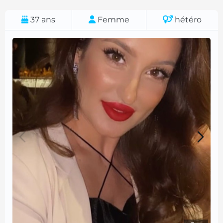
37
ans
Femme
hétéro