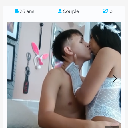
26
ans
Couple
bi