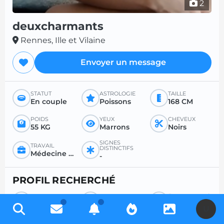
2
deuxcharmants
Rennes, Ille et Vilaine
Envoyer un message
STATUT
ASTROLOGIE
TAILLE
En couple
Poissons
168 CM
POIDS
YEUX
CHEVEUX
55 KG
Marrons
Noirs
SIGNES
TRAVAIL
DISTINCTIFS
Médecine générale ou spécialisée
-
PROFIL RECHERCHÉ
RECHERCHE
POUR
ÂGE SOUHAITÉ
Couple
Sexe
Entre 36 et 50
U
RAPPORT