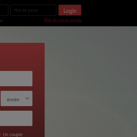
Mot de passe perdu
oi
Année
Un couple