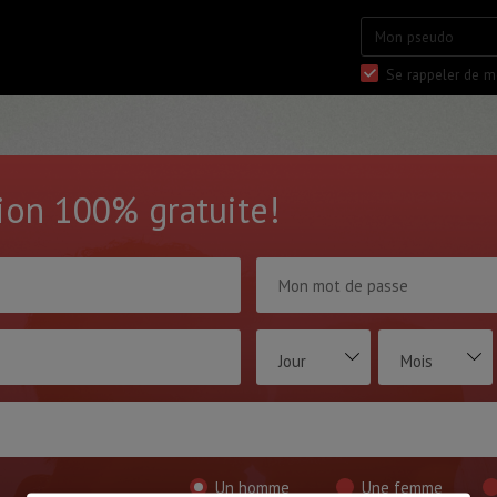
Se rappeler de m
tion 100% gratuite!
Jour
Mois
Un homme
Une femme