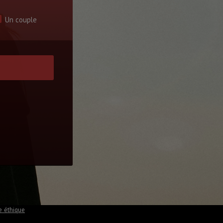
Un couple
e éthique