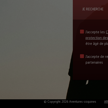
JE RECHERCHE
J'accepte les
C
protection de
être âgé de pl
J'accepte de r
partenaires
© Copyright 2026 Aventures-coquines
Aff