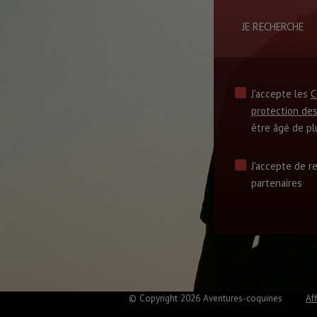
JE RECHERCHE
J'accepte les
C
protection de
être âgé de pl
J'accepte de r
partenaires
© Copyright 2026 Aventures-coquines
Aff