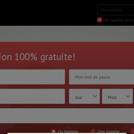
Se rappeler de m
tion 100% gratuite!
Jour
Mois
Un homme
Une femme