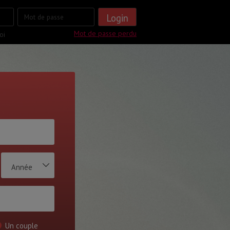
Mot de passe perdu
oi
Année
Un couple