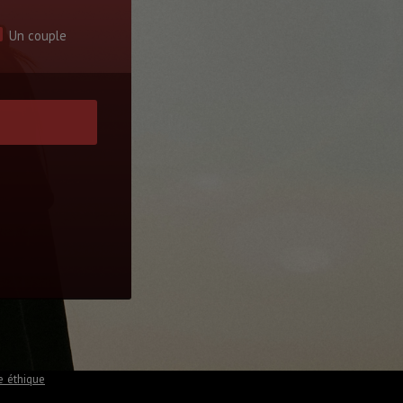
Un couple
e éthique